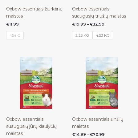
Oxbow essentials žiurkėnų
Oxbow essentials
maistas
suaugusių triušių maistas
Price
€
11.99
€
19.99
–
€
32.99
range:
€19.99
454 G
2.25 KG
4.53 KG
through
€32.99
Oxbow essentials
Oxbow essentials šinšilų
suaugusių jūrų kiaulyčių
maistas
maistas
Price
€
14.99
–
€
70.99