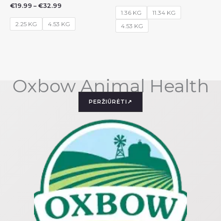
range:
Price
€
19.99
–
€
32.99
€14.99
1.36 KG
11.34 KG
range:
through
€19.99
2.25 KG
4.53 KG
€70.99
4.53 KG
through
€32.99
Oxbow Animal Health
PERŽIŪRĖTI↗