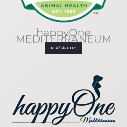
happyOne
MEDITERRANEUM
PERŽIŪRĖTI↗