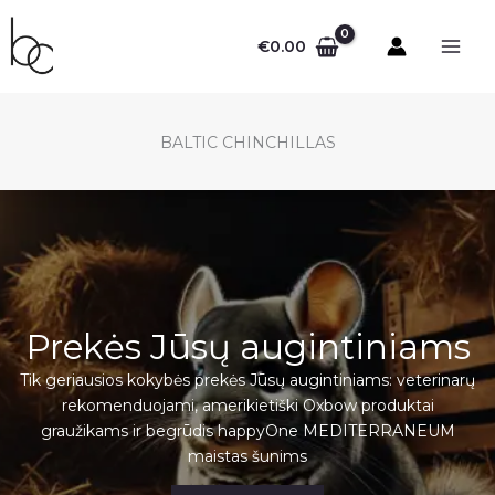
Pereiti
prie
€
0.00
turinio
BALTIC CHINCHILLAS
Prekės Jūsų augintiniams
Tik geriausios kokybės prekės Jūsų augintiniams: veterinarų
rekomenduojami, amerikietiški Oxbow produktai
graužikams ir begrūdis happyOne MEDITERRANEUM
maistas šunims