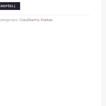
 KREPŠELĮ
Kategorijos:
Graužikams
,
Kraikas