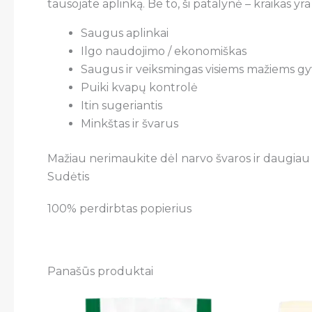
tausojate aplinką. Be to, ši patalynė – kraikas yr
Saugus aplinkai
Ilgo naudojimo / ekonomiškas
Saugus ir veiksmingas visiems mažiems 
Puiki kvapų kontrolė
Itin sugeriantis
Minkštas ir švarus
Mažiau nerimaukite dėl narvo švaros ir daugiau l
Sudėtis
100% perdirbtas popierius
Panašūs produktai