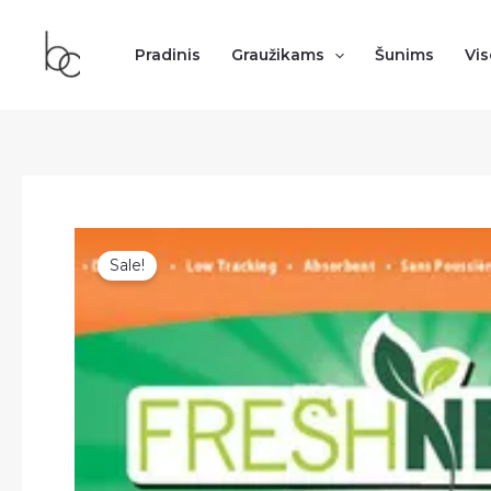
Pereiti
prie
Pradinis
Graužikams
Šunims
Vi
turinio
Sale!