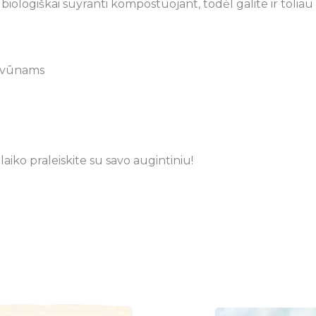
a biologiškai suyranti kompostuojant, todėl galite ir toliau 
gyvūnams
aiko praleiskite su savo augintiniu!