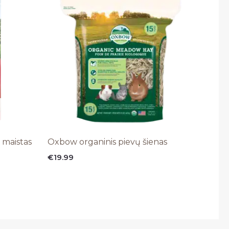
 maistas
Oxbow organinis pievų šienas
€
19.99