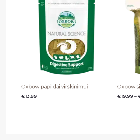
Oxbow papildai virškinimui
Oxbow ši
€
13.99
€
19.99
–