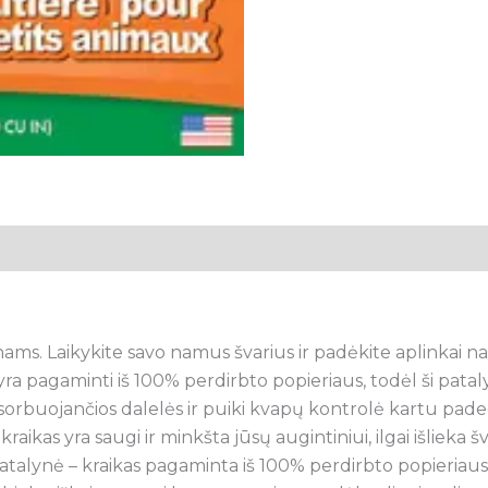
nams.
Laikykite savo namus švarius ir padėkite aplinkai 
pagaminti iš 100% perdirbto popieriaus, todėl ši patalynė
orbuojančios dalelės ir puiki kvapų kontrolė kartu pad
as yra saugi ir minkšta jūsų augintiniui, ilgai išlieka šva
.Ši patalynė – kraikas pagaminta iš 100% perdirbto popieriaus