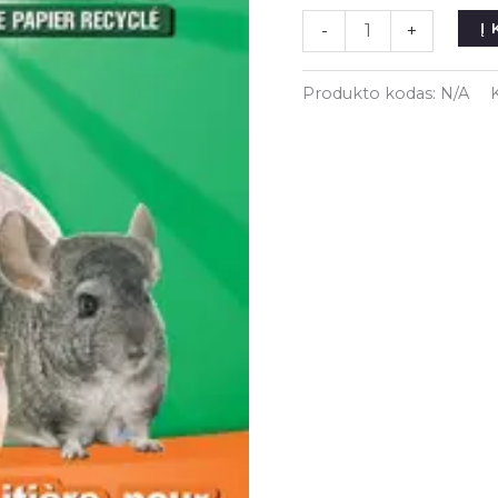
produkto
Į
-
+
kiekis:
Fresh
Produkto kodas:
N/A
News
patalynė
-
kraikas
smulkiems
gyvūnams