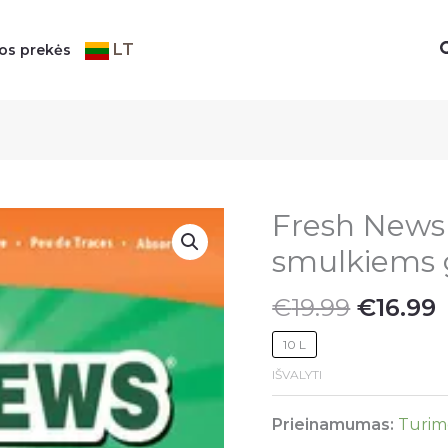
LT
sos prekės
Fresh News 
smulkiems
Origina
€
19.99
€
16.99
price
10 L
was:
i
IŠVALYTI
€19.99.
€
Prieinamumas:
Turim