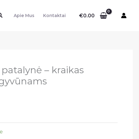
Paieška
€
0.00
Apie Mus
Kontaktai
patalynė – kraikas
 gyvūnams
l
Current
price
s:
16.99.
e