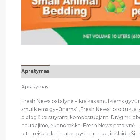
Aprašymas
Papildoma informacija
Aprašymas
Fresh News patalynė – kraikas smulkiems gyvū
smulkiems gyvūnams“.„Fresh News“ produktai yra 
biologiškai suyranti kompostuojant. Drėgmę abs
naudojimo, ekonomiška. Fresh News patalynė – kraik
o tai reiškia, kad sutaupysite ir laiko, ir išlaidų