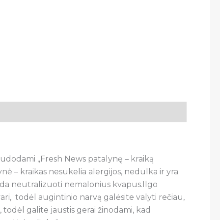
naudodami „Fresh News patalynę – kraiką
 – kraikas nesukelia alergijos, nedulka ir yra
eda neutralizuoti nemalonius kvapus.Ilgo
ri, todėl augintinio narvą galėsite valyti rečiau,
, todėl galite jaustis gerai žinodami, kad