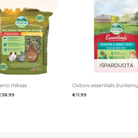
IŠPARDUOTA
eno miksas
Oxbow essentials žiurkėnų
Price
€
38.99
€
11.99
range:
€19.99
through
€38.99