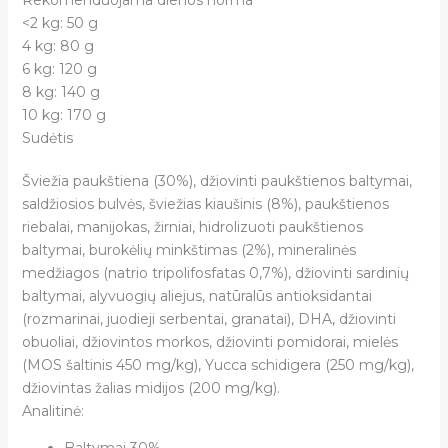
Rekomenduojama dienos norma
<2 kg: 50 g
4 kg: 80 g
6 kg: 120 g
8 kg: 140 g
10 kg: 170 g
Sudėtis
Šviežia paukštiena (30%), džiovinti paukštienos baltymai,
saldžiosios bulvės, šviežias kiaušinis (8%), paukštienos
riebalai, manijokas, žirniai, hidrolizuoti paukštienos
baltymai, burokėlių minkštimas (2%), mineralinės
medžiagos (natrio tripolifosfatas 0,7%), džiovinti sardinių
baltymai, alyvuogių aliejus, natūralūs antioksidantai
(rozmarinai, juodieji serbentai, granatai), DHA, džiovinti
obuoliai, džiovintos morkos, džiovinti pomidorai, mielės
(MOS šaltinis 450 mg/kg), Yucca schidigera (250 mg/kg),
džiovintas žalias midijos (200 mg/kg).
Analitinė: