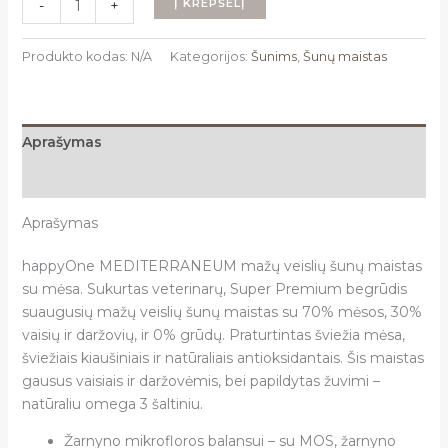
Į KREPŠELĮ
-
+
kiekis:
happyOne
Produkto kodas:
N/A
Kategorijos:
Šunims
,
Šunų maistas
MEDITERRANEUM
mažų
veislių
šunų
Aprašymas
maistas
Papildoma informacija
su
mėsa
Aprašymas
happyOne MEDITERRANEUM mažų veislių šunų maistas
su mėsa.
Sukurtas veterinarų, Super Premium begrūdis
suaugusių mažų veislių šunų maistas su 70% mėsos, 30%
vaisių ir daržovių, ir 0% grūdų. Praturtintas šviežia mėsa,
šviežiais kiaušiniais ir natūraliais antioksidantais. Šis maistas
gausus vaisiais ir daržovėmis, bei papildytas žuvimi –
natūraliu omega 3 šaltiniu.
Žarnyno mikrofloros balansui – su MOS, žarnyno