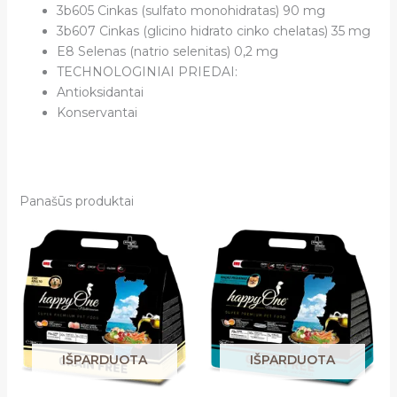
3b605 Cinkas (sulfato monohidratas) 90 mg
3b607 Cinkas (glicino hidrato cinko chelatas) 35 mg
E8 Selenas (natrio selenitas) 0,2 mg
TECHNOLOGINIAI PRIEDAI:
Antioksidantai
Konservantai
Panašūs produktai
IŠPARDUOTA
IŠPARDUOTA