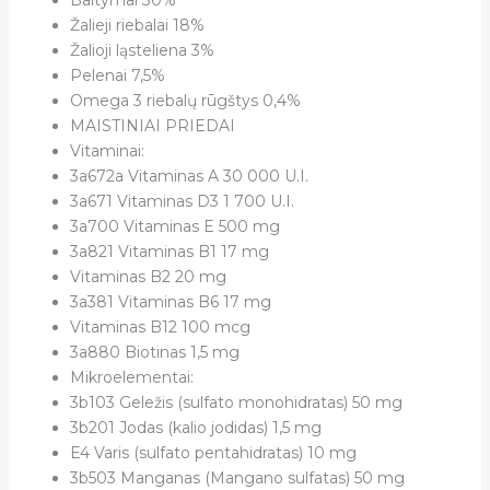
Baltymai 30%
Žalieji riebalai 18%
Žalioji ląsteliena 3%
Pelenai 7,5%
Omega 3 riebalų rūgštys 0,4%
MAISTINIAI PRIEDAI
Vitaminai:
3a672a Vitaminas A 30 000 U.I.
3a671 Vitaminas D3 1 700 U.I.
3a700 Vitaminas E 500 mg
3a821 Vitaminas B1 17 mg
Vitaminas B2 20 mg
3a381 Vitaminas B6 17 mg
Vitaminas B12 100 mcg
3a880 Biotinas 1,5 mg
Mikroelementai:
3b103 Geležis (sulfato monohidratas) 50 mg
3b201 Jodas (kalio jodidas) 1,5 mg
E4 Varis (sulfato pentahidratas) 10 mg
3b503 Manganas (Mangano sulfatas) 50 mg