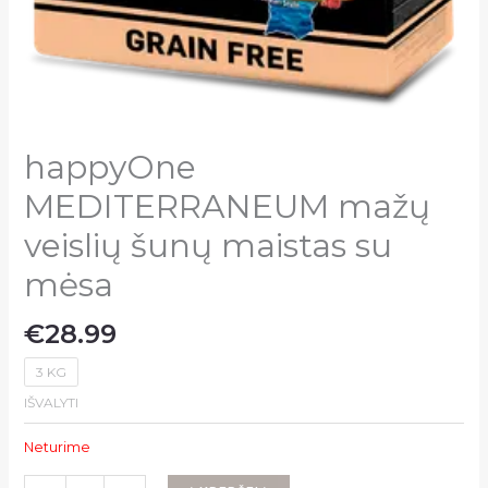
happyOne
MEDITERRANEUM mažų
veislių šunų maistas su
mėsa
€
28.99
3 KG
IŠVALYTI
Neturime
produkto