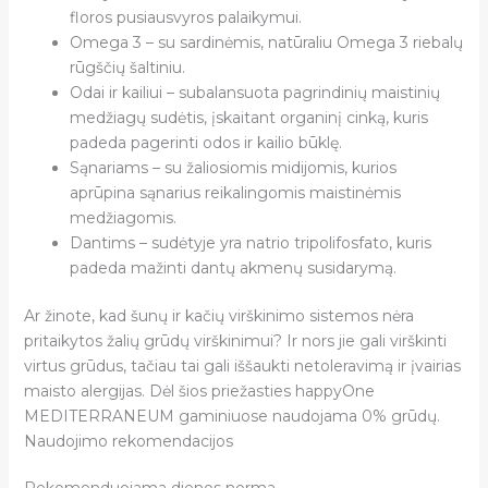
floros pusiausvyros palaikymui.
Omega 3 – su sardinėmis, natūraliu Omega 3 riebalų
rūgščių šaltiniu.
Odai ir kailiui – subalansuota pagrindinių maistinių
medžiagų sudėtis, įskaitant organinį cinką, kuris
padeda pagerinti odos ir kailio būklę.
Sąnariams – su žaliosiomis midijomis, kurios
aprūpina sąnarius reikalingomis maistinėmis
medžiagomis.
Dantims – sudėtyje yra natrio tripolifosfato, kuris
padeda mažinti dantų akmenų susidarymą.
Ar žinote, kad šunų ir kačių virškinimo sistemos nėra
pritaikytos žalių grūdų virškinimui? Ir nors jie gali virškinti
virtus grūdus, tačiau tai gali iššaukti netoleravimą ir įvairias
maisto alergijas. Dėl šios priežasties happyOne
MEDITERRANEUM gaminiuose naudojama 0% grūdų.
Naudojimo rekomendacijos