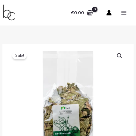
Pereiti
prie
€
0.00
turinio
Sale!