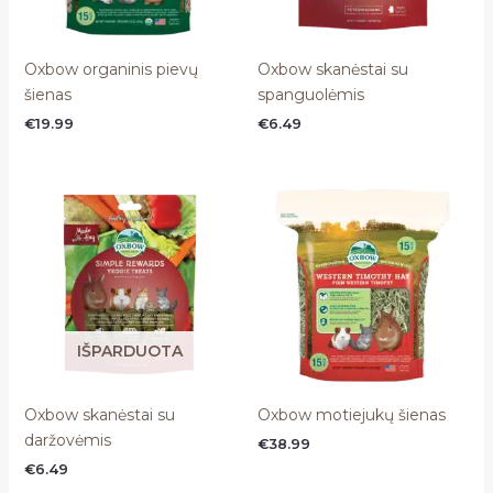
Oxbow organinis pievų
Oxbow skanėstai su
šienas
spanguolėmis
€
19.99
€
6.49
IŠPARDUOTA
Oxbow skanėstai su
Oxbow motiejukų šienas
daržovėmis
€
38.99
€
6.49