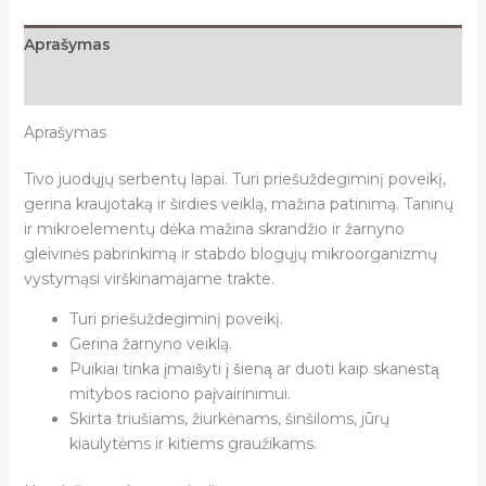
lapai
Aprašymas
Papildoma informacija
Aprašymas
Tivo juodųjų serbentų lapai.
Turi priešuždegiminį poveikį,
gerina kraujotaką ir širdies veiklą, mažina patinimą. Taninų
ir mikroelementų dėka mažina skrandžio ir žarnyno
gleivinės pabrinkimą ir stabdo blogųjų mikroorganizmų
vystymąsi virškinamajame trakte.
Turi priešuždegiminį poveikį.
Gerina žarnyno veiklą.
Puikiai tinka įmaišyti į šieną ar duoti kaip skanėstą
mitybos raciono paįvairinimui.
Skirta triušiams, žiurkėnams, šinšiloms, jūrų
kiaulytėms ir kitiems graužikams.