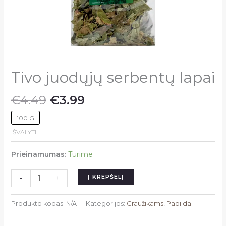
Tivo juodųjų serbentų lapai
Original
Current
€
4.49
€
3.99
price
price
100 G
was:
is:
€4.49.
€3.99.
IŠVALYTI
Prieinamumas:
Turime
produkto
Į KREPŠELĮ
-
+
kiekis:
Tivo
Produkto kodas:
N/A
Kategorijos:
Graužikams
,
Papildai
juodųjų
serbentų